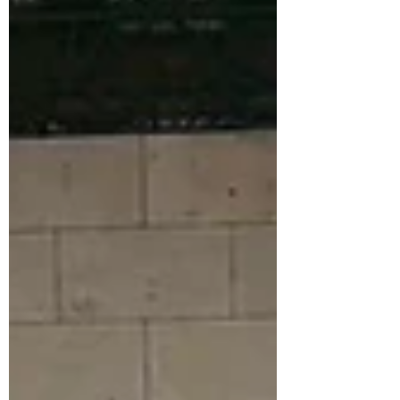
長より最後の理事長としての挨拶 例会の
冒頭では、2025年度理事長の 遠藤晶大く
ん より、 最後の理事長挨拶 が行われま
した。 一年間の想いや成果、会員への感
謝の言葉が心を込めて語られ、会員一同
がこれまでの歩みに思いを馳せる感動的
な時間となりました。 遠藤理事長のリー
ダーシップのもと、組織が一致団結して
歩んできたこの1年を改めて振り返る機会
となりました。 ◆ 活動の振り返りと共有
その後、各委員会・会員から今年度の活
動報告が行われ、1年間の歩みと成果が共
有されました。 各活動に対する学びや取
り組みは大変意義深く、次年度に向けた
気づきを得る貴重な機会となりました。
◆ 次年度への審議と決意 通常総会では、
2026年度の予算案・組織図等が審議・承
認 されました。 続いて、 岡﨑