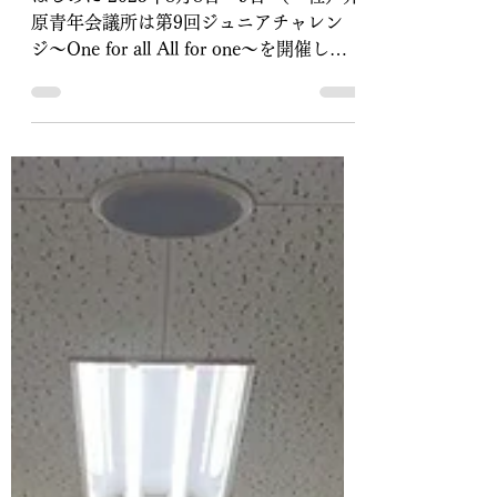
健太郎 坪井
2025年10月1日
読了時間: 2分
子どもたちが富士山で
学んだ“自利利他”の心
はじめに 2025年8月8日〜9日 （一社）井
原青年会議所は第9回ジュニアチャレン
ジ〜One for all All for one〜を開催し、
井原市・矢掛町の小中学生計10名と共
に、日本一の山・富士山への登山に挑戦
しました。 事業の背景と目的...