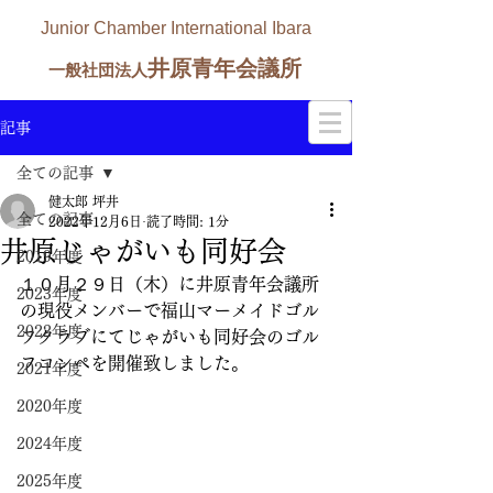
Junior Chamber International Ibara
井原青年会議所
一般社団法人
記事
全ての記事
健太郎 坪井
全ての記事
2022年12月6日
読了時間: 1分
井原じゃがいも同好会
2019年度
１０月２９日（木）に井原青年会議所
2023年度
の現役メンバーで福山マーメイドゴル
2022年度
フクラブにてじゃがいも同好会のゴル
フコンペを開催致しました。
2021年度
2020年度
2024年度
2025年度