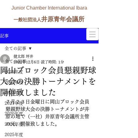
Junior Chamber International Ibara
井原青年会議所
一般社団法人
記事
全ての記事
健太郎 坪井
全ての記事
2022年12月6日
読了時間: 1分
岡山ブロック会員懇親野球
2019年度
大会の決勝トーナメントを
2023年度
開催致しました
2022年度
７月２３日金曜日に岡山ブロック会員
2021年度
懇親野球大会の決勝トーナメントが井
2020年度
原の地で（一社）井原青年会議所主管
の元、開催致しました。
2024年度
2025年度