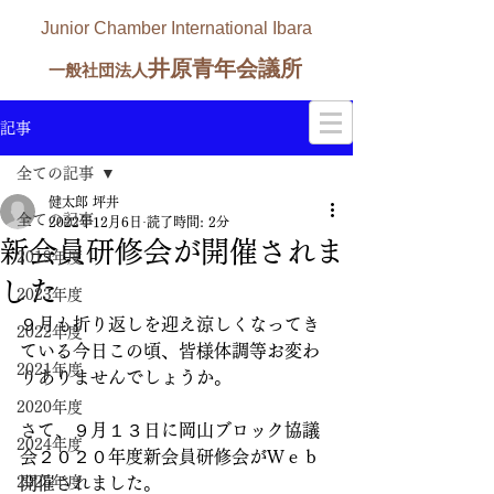
Junior Chamber International Ibara
井原青年会議所
一般社団法人
記事
全ての記事
健太郎 坪井
全ての記事
2022年12月6日
読了時間: 2分
新会員研修会が開催されま
2019年度
した
2023年度
９月も折り返しを迎え涼しくなってき
2022年度
ている今日この頃、皆様体調等お変わ
2021年度
りありませんでしょうか。
2020年度
さて、９月１３日に岡山ブロック協議
2024年度
会２０２０年度新会員研修会がＷｅｂ
2025年度
開催されました。