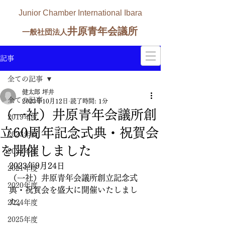
Junior Chamber International Ibara
井原青年会議所
一般社団法人
記事
全ての記事
健太郎 坪井
全ての記事
2023年10月12日
読了時間: 1分
（一社）井原青年会議所創
2019年度
立60周年記念式典・祝賀会
2023年度
を開催しました
2022年度
2023年9月24日
2021年度
（一社）井原青年会議所創立記念式
2020年度
典・祝賀会を盛大に開催いたしまし
た。
2024年度
2025年度