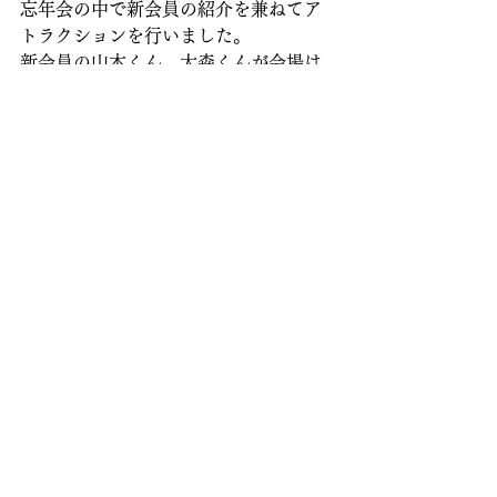
忘年会の中で新会員の紹介を兼ねてア
トラクションを行いました。
新会員の山本くん、大森くんが会場は
大いに盛り上げてくれました。
2024年度も井原青年会議所の活躍にご
期待ください！！
2023年度