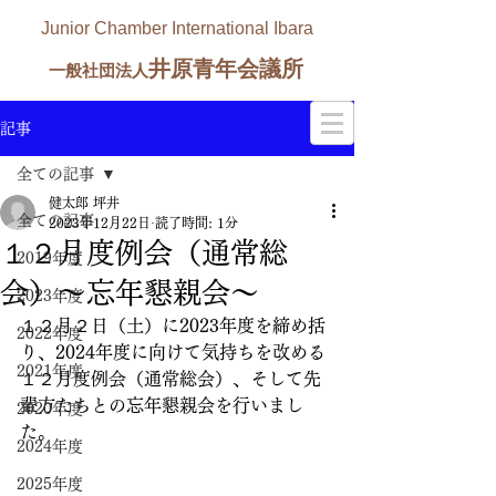
Junior Chamber International Ibara
井原青年会議所
一般社団法人
記事
全ての記事
健太郎 坪井
全ての記事
2023年12月22日
読了時間: 1分
１２月度例会（通常総
2019年度
会）〜忘年懇親会〜
2023年度
１２月２日（土）に2023年度を締め括
2022年度
り、2024年度に向けて気持ちを改める
2021年度
１２月度例会（通常総会）、そして先
輩方たちとの忘年懇親会を行いまし
2020年度
た。
2024年度
2025年度