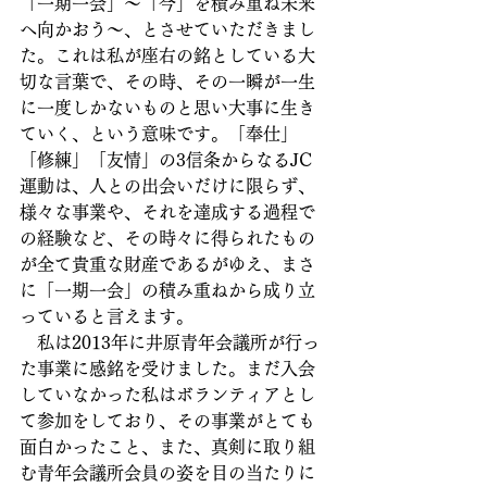
「一期一会」～「今」を積み重ね未来
へ向かおう～、とさせていただきまし
た。これは私が座右の銘としている大
切な言葉で、その時、その一瞬が一生
に一度しかないものと思い大事に生き
ていく、という意味です。「奉仕」
「修練」「友情」の3信条からなるJC
運動は、人との出会いだけに限らず、
様々な事業や、それを達成する過程で
の経験など、その時々に得られたもの
が全て貴重な財産であるがゆえ、まさ
に「一期一会」の積み重ねから成り立
っていると言えます。
　私は2013年に井原青年会議所が行っ
た事業に感銘を受けました。まだ入会
していなかった私はボランティアとし
て参加をしており、その事業がとても
面白かったこと、また、真剣に取り組
む青年会議所会員の姿を目の当たりに