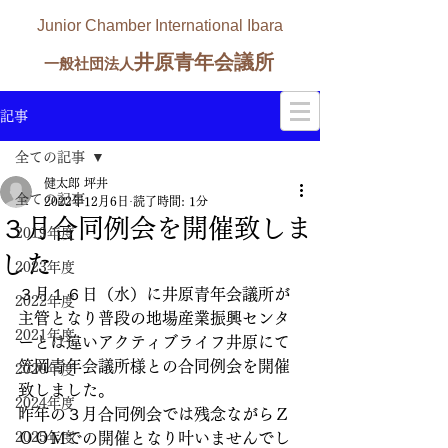
Junior Chamber International Ibara
井原青年会議所
一般社団法人
記事
全ての記事
健太郎 坪井
全ての記事
2022年12月6日
読了時間: 1分
３月合同例会を開催致しま
2019年度
した
2023年度
３月１６日（水）に井原青年会議所が
2022年度
主管となり普段の地場産業振興センタ
2021年度
ーとは違いアクティブライフ井原にて
笠岡青年会議所様との合同例会を開催
2020年度
致しました。
2024年度
昨年の３月合同例会では残念ながらＺ
2025年度
ＯＯＭでの開催となり叶いませんでし