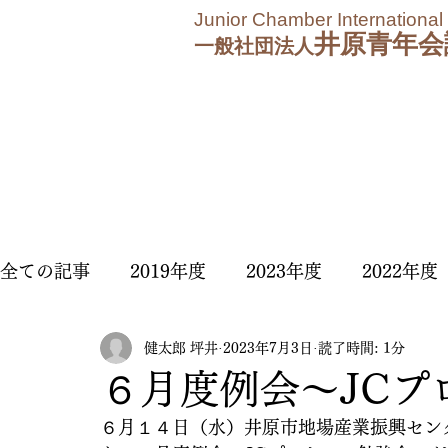
Junior Chamber International
井原青年会
一般社団法人
全ての記事
2019年度
2023年度
2022年度
健太郎 坪井
2023年7月3日
読了時間: 1分
2025年度
2026年度
６月度例会〜JCプ
６月１４日（水）井原市地場産業振興セン