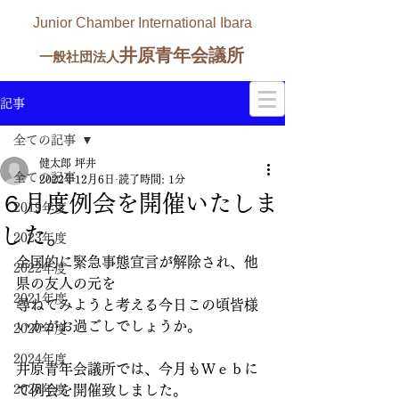
Junior Chamber International Ibara
井原青年会議所
一般社団法人
記事
全ての記事
健太郎 坪井
全ての記事
2022年12月6日
読了時間: 1分
６月度例会を開催いたしま
2019年度
した。
2023年度
全国的に緊急事態宣言が解除され、他
2022年度
県の友人の元を
2021年度
尋ねてみようと考える今日この頃皆様
いかがお過ごしでしょうか。
2020年度
2024年度
井原青年会議所では、今月もＷｅｂに
2025年度
て例会を開催致しました。