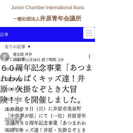
Junior Chamber International Ibara
井原青年会議所
一般社団法人
記事
全ての記事
健太郎 坪井
全ての記事
2023年11月28日
読了時間: 2分
６０周年記念事業「あつま
2019年度
れわんぱくキッズ達！井
2023年度
原・矢掛なぞとき大冒
2022年度
険！」を開催しました。
2021年度
１０月２９日（日）に井原市美星町
2020年度
「中世夢が原」にて（一社）井原青年
2024年度
会議所６０周年記念事業「あつまれわ
2025年度
んぱくキッズ達！井原・矢掛なぞとき