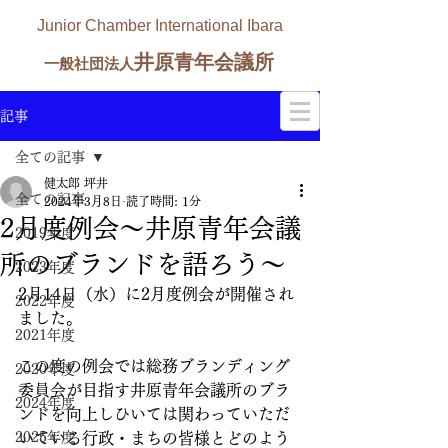
Junior Chamber International Ibara
井原青年会議所
一般社団法人
記事
全ての記事
健太郎 坪井
全ての記事
2024年3月8日
読了時間: 1分
2月度例会～井原青年会議
2019年度
所のブランドを語ろう～
2023年度
2月14日（水）に2月度例会が開催され
2022年度
ました。
2021年度
この度の例会では総務ブランディング
2020年度
委員会が目指す井原青年会議所のブラ
2024年度
ンドを向上しひいては関わっていただ
2025年度
いている行政・まちの皆様とどのよう