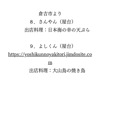
倉吉市より
８．さんやん（屋台）
出店料理：日本海の幸の天ぷら
９．よしくん（屋台）
https://yoshikunnoyakitori.jimdosite.co
m
出店料理：大山鳥の焼き鳥
１０．因州・幸直（屋台）
https://www.insyuu-kounao.com
出店料理：オムそば
福山市より
１１．ザ・ペロリネスチキン フクヤマ
https://peroliness.gorp.jp